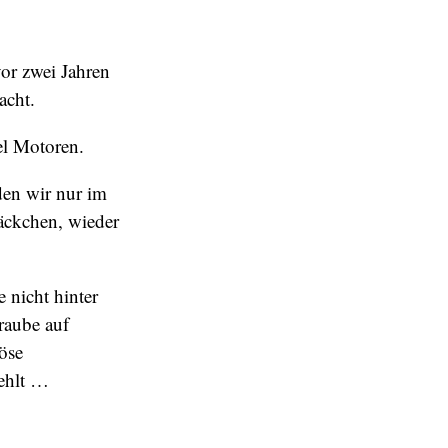
or zwei Jahren
acht.
el Motoren.
den wir nur im
äckchen, wieder
 nicht hinter
raube auf
öse
ehlt …