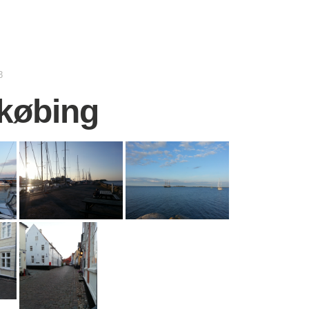
3
købing