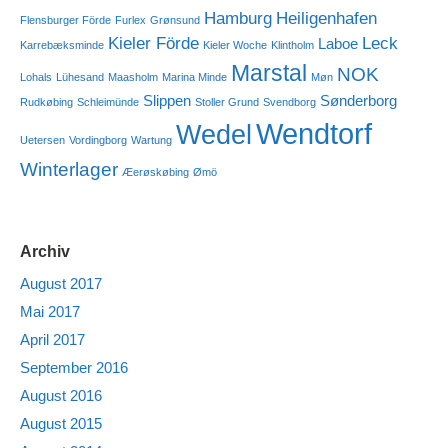
Hamburg
Heiligenhafen
Flensburger Förde
Furlex
Grønsund
Kieler Förde
Leck
Laboe
Karrebæksminde
Kieler Woche
Klintholm
Marstal
NOK
Lohals
Lühesand
Maasholm
Marina Minde
Møn
Slippen
Sønderborg
Rudkøbing
Schleimünde
Stoller Grund
Svendborg
Wendtorf
Wedel
Uetersen
Vordingborg
Wartung
Winterlager
Æerøskøbing
Ømö
Archiv
August 2017
Mai 2017
April 2017
September 2016
August 2016
August 2015