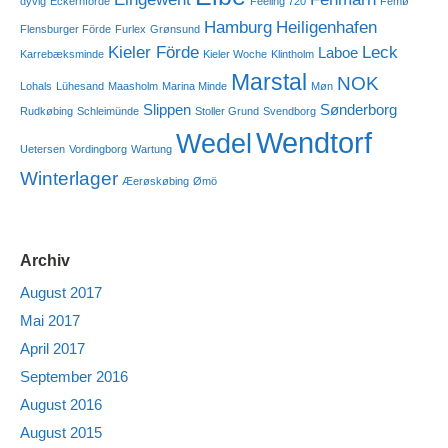
dyvig
Eckernförde
Feeling 720
Femø
Hamburg
Heiligenhafen
Flensburger Förde
Furlex
Grønsund
Kieler Förde
Leck
Laboe
Karrebæksminde
Kieler Woche
Klintholm
Marstal
NOK
Lohals
Lühesand
Maasholm
Marina Minde
Møn
Slippen
Sønderborg
Rudkøbing
Schleimünde
Stoller Grund
Svendborg
Wendtorf
Wedel
Uetersen
Vordingborg
Wartung
Winterlager
Æerøskøbing
Ømö
Archiv
August 2017
Mai 2017
April 2017
September 2016
August 2016
August 2015