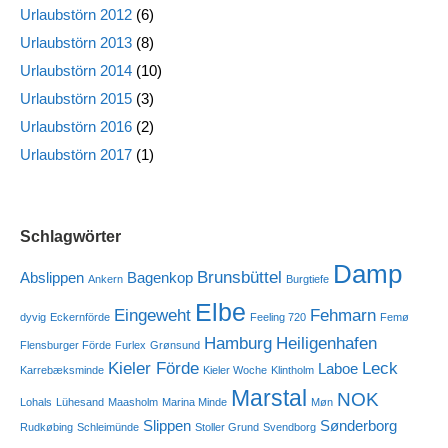
Urlaubstörn 2012
(6)
Urlaubstörn 2013
(8)
Urlaubstörn 2014
(10)
Urlaubstörn 2015
(3)
Urlaubstörn 2016
(2)
Urlaubstörn 2017
(1)
Schlagwörter
Damp
Brunsbüttel
Abslippen
Bagenkop
Ankern
Burgtiefe
Elbe
Eingeweht
Fehmarn
dyvig
Eckernförde
Feeling 720
Femø
Hamburg
Heiligenhafen
Flensburger Förde
Furlex
Grønsund
Kieler Förde
Leck
Laboe
Karrebæksminde
Kieler Woche
Klintholm
Marstal
NOK
Lohals
Lühesand
Maasholm
Marina Minde
Møn
Slippen
Sønderborg
Rudkøbing
Schleimünde
Stoller Grund
Svendborg