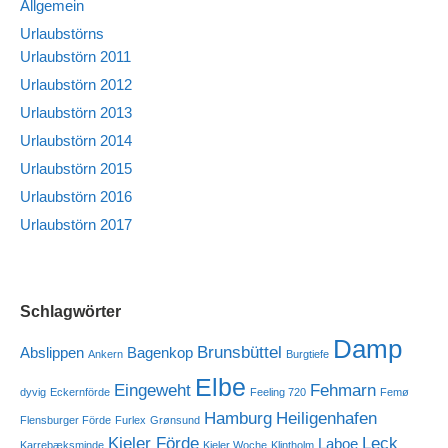
Allgemein
Urlaubstörns
Urlaubstörn 2011
Urlaubstörn 2012
Urlaubstörn 2013
Urlaubstörn 2014
Urlaubstörn 2015
Urlaubstörn 2016
Urlaubstörn 2017
Schlagwörter
Damp
Brunsbüttel
Abslippen
Bagenkop
Ankern
Burgtiefe
Elbe
Eingeweht
Fehmarn
dyvig
Eckernförde
Feeling 720
Femø
Hamburg
Heiligenhafen
Flensburger Förde
Furlex
Grønsund
Kieler Förde
Leck
Laboe
Karrebæksminde
Kieler Woche
Klintholm