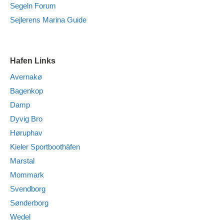
Segeln Forum
Sejlerens Marina Guide
Hafen Links
Avernakø
Bagenkop
Damp
Dyvig Bro
Høruphav
Kieler Sportboothäfen
Marstal
Mommark
Svendborg
Sønderborg
Wedel