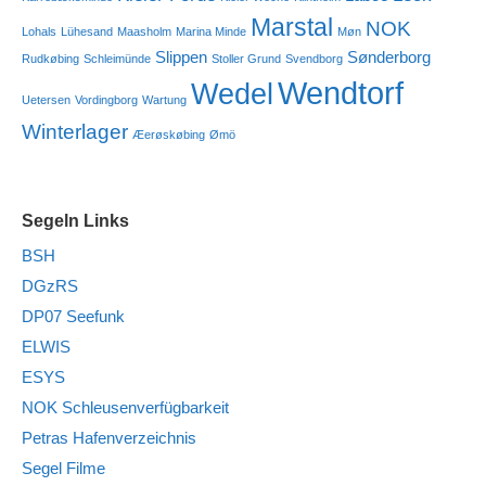
Marstal
NOK
Lohals
Lühesand
Maasholm
Marina Minde
Møn
Slippen
Sønderborg
Rudkøbing
Schleimünde
Stoller Grund
Svendborg
Wendtorf
Wedel
Uetersen
Vordingborg
Wartung
Winterlager
Æerøskøbing
Ømö
Segeln Links
BSH
DGzRS
DP07 Seefunk
ELWIS
ESYS
NOK Schleusenverfügbarkeit
Petras Hafenverzeichnis
Segel Filme